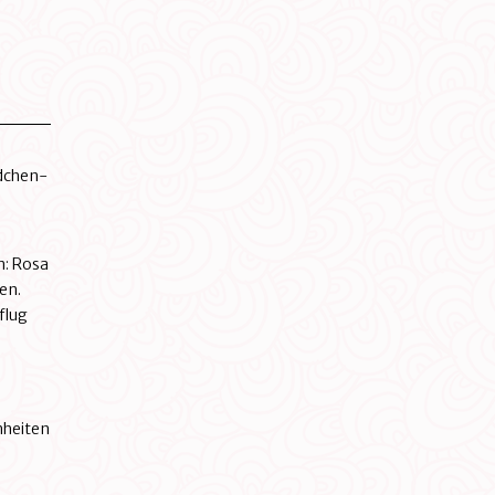
dchen-
n: Rosa
en.
flug
nheiten