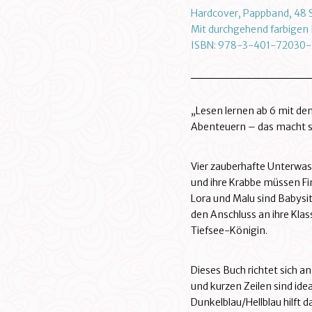
Hardcover, Pappband, 48 S
Mit durchgehend farbigen I
ISBN: 978-3-401-72030-
„Lesen lernen ab 6 mit de
Abenteuern – das macht sta
Vier zauberhafte Unterwas
und ihre Krabbe müssen Fi
Lora und Malu sind Babysit
den Anschluss an ihre Klas
Tiefsee-Königin.
Dieses Buch richtet sich an
und
kurzen Zeilen sind ide
Dunkelblau/Hellblau hilft 