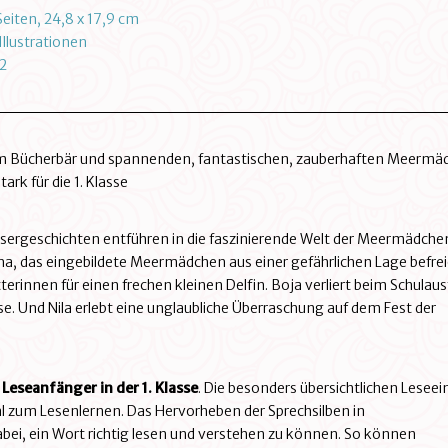
eiten, 24,8 x 17,9 cm
llustrationen
2
m
Bücherbär und spannenden, fantastischen, zauberhaften Meermä
rk für die 1. Klasse
sergeschichten entführen in die faszinierende Welt der Meermädche
na, das eingebildete Meermädchen aus einer gefährlichen Lage befrei
terinnen für einen frechen kleinen Delfin. Boja verliert beim Schulaus
se. Und Nila erlebt eine unglaubliche Überraschung auf dem Fest der
Leseanfänger in der 1. Klasse
. Die besonders übersichtlichen Leseei
al zum Lesenlernen. Das Hervorheben der Sprechsilben in
dabei, ein Wort richtig lesen und verstehen zu können. So können